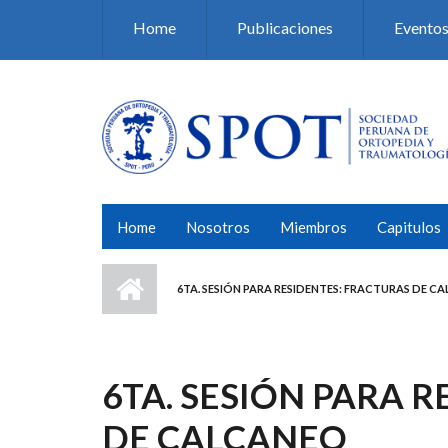
Pasar al contenido principal
Home
Publicaciones
Evento
Home
Nosotros
Miembros
Capitulos
6TA. SESIÓN PARA RESIDENTES: FRACTURAS DE C
6TA. SESIÓN PARA 
DE CALCANEO