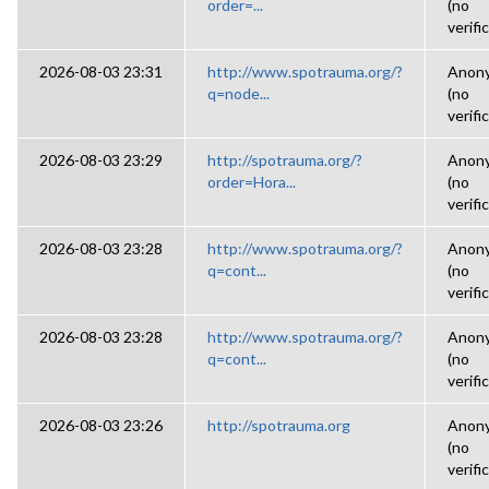
order=...
(no
verifi
2026-08-03 23:31
http://www.spotrauma.org/?
Anon
q=node...
(no
verifi
2026-08-03 23:29
http://spotrauma.org/?
Anon
order=Hora...
(no
verifi
2026-08-03 23:28
http://www.spotrauma.org/?
Anon
q=cont...
(no
verifi
2026-08-03 23:28
http://www.spotrauma.org/?
Anon
q=cont...
(no
verifi
2026-08-03 23:26
http://spotrauma.org
Anon
(no
verifi