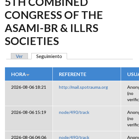
5TH COMBINED
CONGRESS OF THE
ASAMI-BR & ILLRS
SOCIETIES
Ver
Seguimiento
(solapa activa)
SOLAPAS PRINCIPALES
HORA
REFERENTE
USU
2026-08-06 18:21
http://mail.spotrauma.org
Anon
(no
verifi
2026-08-06 15:19
node/490/track
Anon
(no
verifi
2026-08-06 04:06
node/490/track
Anon