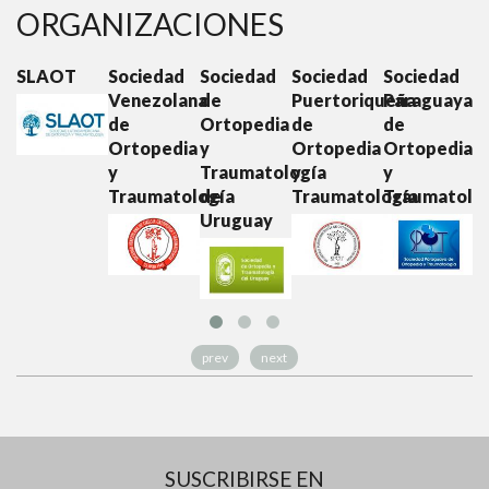
ORGANIZACIONES
SLAOT
Sociedad
Sociedad
Sociedad
Sociedad
S
Venezolana
de
Puertoriqueña
Paraguaya
E
de
Ortopedia
de
de
d
Ortopedia
y
Ortopedia
Ortopedia
O
y
Traumatología
y
y
y
Traumatología
de
Traumatología
Traumatolo
T
Uruguay
prev
next
SUSCRIBIRSE EN