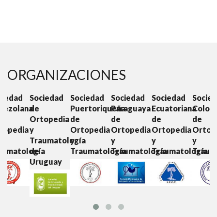
ORGANIZACIONES
d
Sociedad
Sociedad
Sociedad
Sociedad
Sociedad
S
ana
de
Puertoriqueña
Paraguaya
Ecuatoriana
Colombiana
C
Ortopedia
de
de
de
de
O
ia
y
Ortopedia
Ortopedia
Ortopedia
Ortopedia
y
Traumatología
y
y
y
y
T
ología
de
Traumatología
Traumatología
Traumatología
Traumatolo
Uruguay