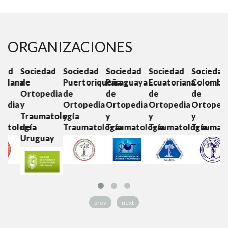
ORGANIZACIONES
d
Sociedad
Sociedad
Sociedad
Sociedad
Sociedad
S
ana
de
Puertoriqueña
Paraguaya
Ecuatoriana
Colombiana
C
Ortopedia
de
de
de
de
O
ia
y
Ortopedia
Ortopedia
Ortopedia
Ortopedia
y
Traumatología
y
y
y
y
T
ología
de
Traumatología
Traumatología
Traumatología
Traumatolo
Uruguay
prev
next