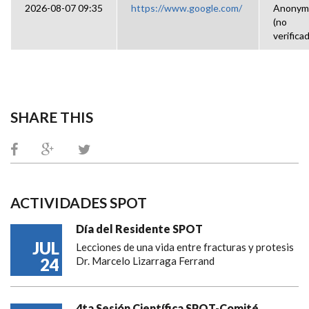
2026-08-07 09:35
https://www.google.com/
Anonym
(no
verifica
SHARE THIS
ACTIVIDADES SPOT
Día del Residente SPOT
JUL
Lecciones de una vida entre fracturas y protesis
24
Dr. Marcelo Lizarraga Ferrand
4ta Sesión Científica SPOT-Comité