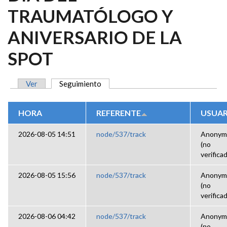
TRAUMATÓLOGO Y
ANIVERSARIO DE LA
SPOT
Ver
Seguimiento
(solapa activa)
SOLAPAS PRINCIPALES
HORA
REFERENTE
USUAR
2026-08-05 14:51
node/537/track
Anonym
(no
verifica
2026-08-05 15:56
node/537/track
Anonym
(no
verifica
2026-08-06 04:42
node/537/track
Anonym
(no