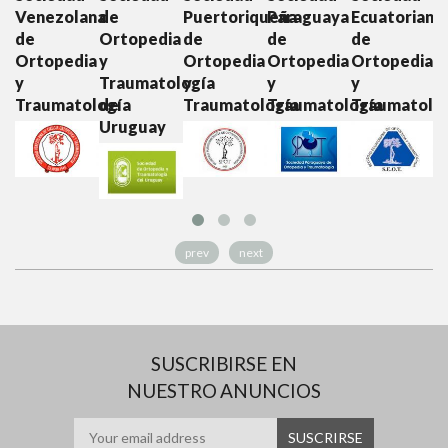
Venezolana
de
Puertoriqueña
Paraguaya
Ecuatoriana
C
de
Ortopedia
de
de
de
d
Ortopedia
y
Ortopedia
Ortopedia
Ortopedia
O
y
Traumatología
y
y
y
y
Traumatología
de
Traumatología
Traumatología
Traumatolo
T
Uruguay
prev
next
SUSCRIBIRSE EN
NUESTRO ANUNCIOS