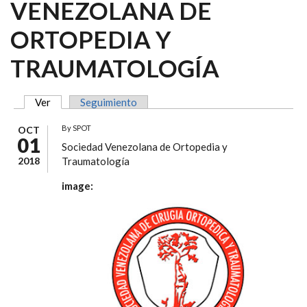
VENEZOLANA DE
ORTOPEDIA Y
TRAUMATOLOGÍA
Ver
(solapa activa)
Seguimiento
SOLAPAS PRINCIPALES
By
SPOT
OCT
01
Sociedad Venezolana de Ortopedia y
2018
Traumatología
image: