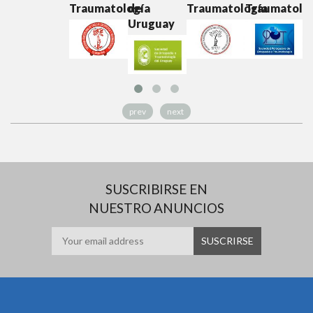
Traumatología
de
Traumatología
Traumatolo
T
Uruguay
prev
next
SUSCRIBIRSE EN
NUESTRO ANUNCIOS