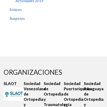
Actividades 2019
Enlaces
Auspicios
ORGANIZACIONES
SLAOT
Sociedad
Sociedad
Sociedad
Sociedad
S
Venezolana
de
Puertoriqueña
Paraguaya
E
de
Ortopedia
de
de
d
Ortopedia
y
Ortopedia
Ortopedia
O
y
Traumatología
y
y
y