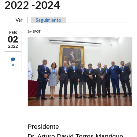
2022 -2024
Ver
(solapa activa)
Seguimiento
SOLAPAS PRINCIPALES
By
SPOT
FEB
02
2022
0
Presidente
Dr. Arturo David Torres Manrique