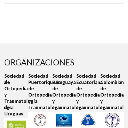
ORGANIZACIONES
d
Sociedad
Sociedad
Sociedad
Sociedad
Sociedad
S
ana
de
Puertoriqueña
Paraguaya
Ecuatoriana
Colombiana
C
Ortopedia
de
de
de
de
O
ia
y
Ortopedia
Ortopedia
Ortopedia
Ortopedia
y
Traumatología
y
y
y
y
T
ología
de
Traumatología
Traumatología
Traumatología
Traumatolo
Uruguay