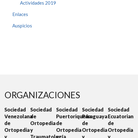
Actividades 2019
Enlaces
Auspicios
ORGANIZACIONES
d
Sociedad
Sociedad
Sociedad
Sociedad
Sociedad
lana
de
Puertoriqueña
Paraguaya
Ecuatoriana
Colombian
Ortopedia
de
de
de
de
dia
y
Ortopedia
Ortopedia
Ortopedia
Ortopedia
Traumatología
y
y
y
y