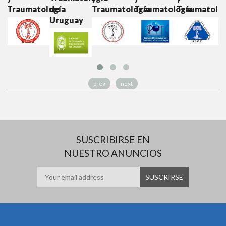
tología
de
Traumatología
Traumatología
Traumatología
Traumatolo
Uruguay
prev
next
SUSCRIBIRSE EN
NUESTRO ANUNCIOS