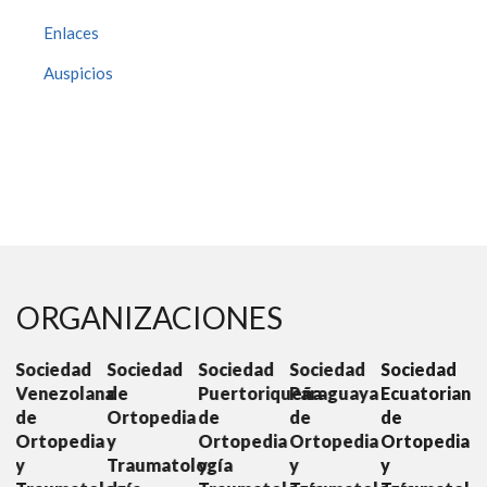
Enlaces
Auspicios
ORGANIZACIONES
ad
Sociedad
Sociedad
Sociedad
Sociedad
Sociedad
lana
de
Puertoriqueña
Paraguaya
Ecuatoriana
Colombian
Ortopedia
de
de
de
de
dia
y
Ortopedia
Ortopedia
Ortopedia
Ortopedia
Traumatología
y
y
y
y