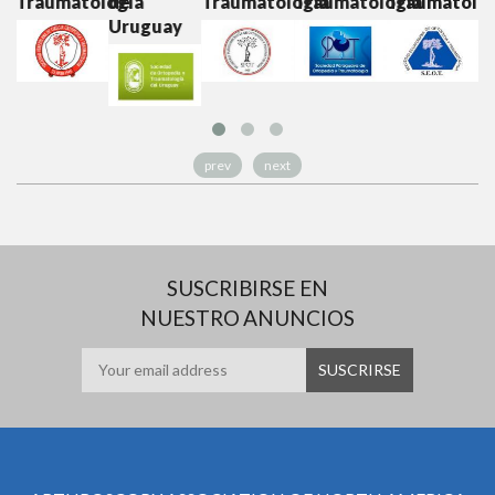
tología
de
Traumatología
Traumatología
Traumatología
Traumatol
Uruguay
prev
next
SUSCRIBIRSE EN
NUESTRO ANUNCIOS