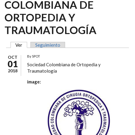
COLOMBIANA DE
ORTOPEDIA Y
TRAUMATOLOGÍA
Ver
(solapa activa)
Seguimiento
SOLAPAS PRINCIPALES
By
SPOT
OCT
01
Sociedad Colombiana de Ortopedia y
2018
Traumatología
image: