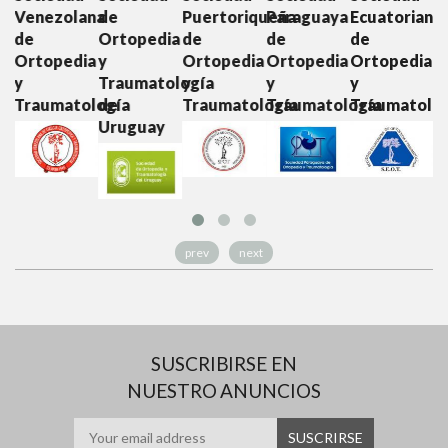
lana
de
Puertoriqueña
Paraguaya
Ecuatoriana
Colombian
Ortopedia
de
de
de
de
dia
y
Ortopedia
Ortopedia
Ortopedia
Ortopedia
Traumatología
y
y
y
y
tología
de
Traumatología
Traumatología
Traumatología
Traumatol
Uruguay
prev
next
SUSCRIBIRSE EN
NUESTRO ANUNCIOS