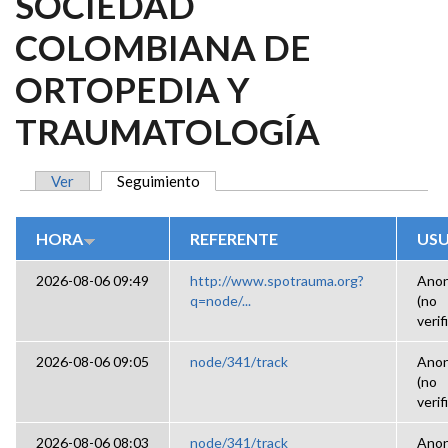
SOCIEDAD
COLOMBIANA DE
ORTOPEDIA Y
TRAUMATOLOGÍA
Ver
Seguimiento
(solapa activa)
SOLAPAS PRINCIPALES
HORA
REFERENTE
USU
2026-08-06 09:49
http://www.spotrauma.org?
Ano
q=node/...
(no
verif
2026-08-06 09:05
node/341/track
Ano
(no
verif
2026-08-06 08:03
node/341/track
Ano