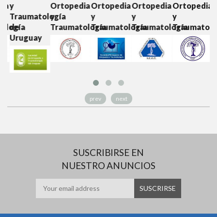
ia
y
Ortopedia
Ortopedia
Ortopedia
Ortopedia
y
Traumatología
y
y
y
y
T
ología
de
Traumatología
Traumatología
Traumatología
Traumatolo
Uruguay
prev
next
SUSCRIBIRSE EN
NUESTRO ANUNCIOS