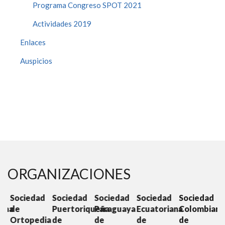
Programa Congreso SPOT 2021
Actividades 2019
Enlaces
Auspicios
ORGANIZACIONES
d
Sociedad
Sociedad
Sociedad
Sociedad
Sociedad
S
ana
de
Puertoriqueña
Paraguaya
Ecuatoriana
Colombiana
C
Ortopedia
de
de
de
de
O