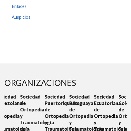
Enlaces
Auspicios
ORGANIZACIONES
d
Sociedad
Sociedad
Sociedad
Sociedad
Sociedad
S
ana
de
Puertoriqueña
Paraguaya
Ecuatoriana
Colombiana
C
Ortopedia
de
de
de
de
O
ia
y
Ortopedia
Ortopedia
Ortopedia
Ortopedia
y
Traumatología
y
y
y
y
T
ología
de
Traumatología
Traumatología
Traumatología
Traumatolo