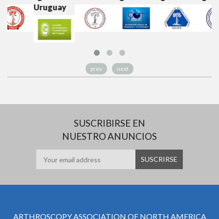
Uruguay
prev
next
SUSCRIBIRSE EN
NUESTRO ANUNCIOS
ARTHROSCOPY ASSOCIATION OF NORTH AMERICA