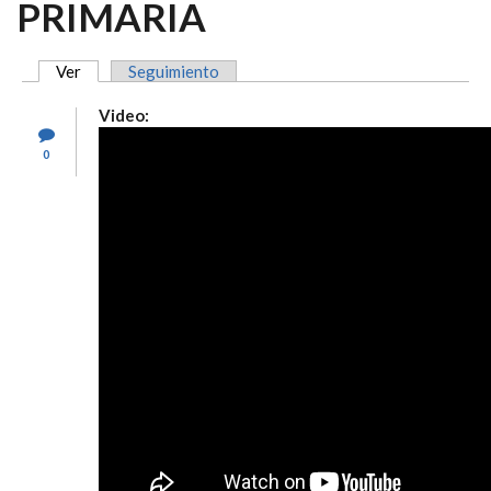
PRIMARIA
Ver
(solapa activa)
Seguimiento
SOLAPAS PRINCIPALES
Video:
0