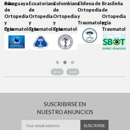
ya
Ecuatoriana
Colombiana
Chilena de
Brasileña
Boliviana
M
de
de
Ortopedia
de
de
d
ia
Ortopedia
Ortopedia
y
Ortopedia
Ortopedia
O
y
y
Traumatologia
y
y
y
ología
Traumatología
Traumatología
Traumatología
Traumatolo
T
prev
next
SUSCRIBIRSE EN
NUESTRO ANUNCIOS